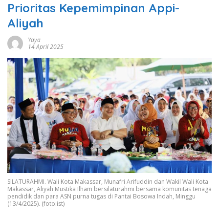
Prioritas Kepemimpinan Appi-
Aliyah
Yaya
14 April 2025
SILATURAHMI. Wali Kota Makassar, Munafri Arifuddin dan Wakil Wali Kota
Makassar, Aliyah Mustika Ilham bersilaturahmi bersama komunitas tenaga
pendidik dan para ASN purna tugas di Pantai Bosowa Indah, Minggu
(13/4/2025). (foto:ist)