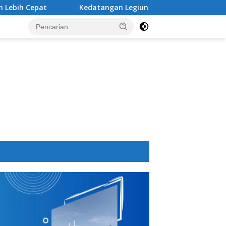
Kedatangan Legiun Asing Baru PSM Makassar Kian Nyata