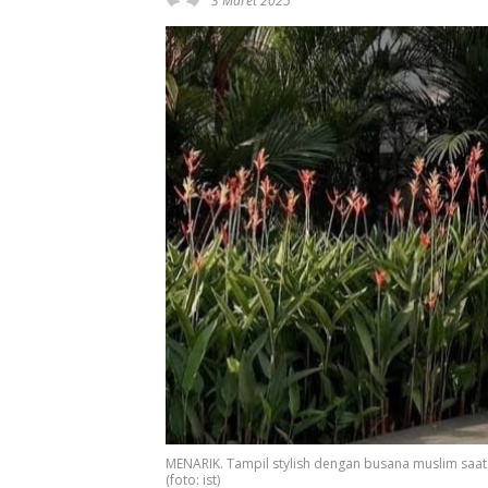
3 Maret 2025
MENARIK. Tampil stylish dengan busana muslim saat 
(foto: ist)