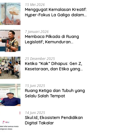
15 Mei 2026
Menggugat Kemalasan Kreatif:
Hyper-Fokus La Galigo dalam
Sastra Kontemporer
7 Januari 2026
Membaca Pilkada di Ruang
Legislatif; Kemunduran
Demokrasi Lokal dan Erosi
Kedaulatan
25 Desember 2025
Ketika “Kak” Dihapus: Gen Z,
Kesetaraan, dan Etika yang
Tersisa di Lembaga Mahasiswa
15 Juni 2025
Ruang Ketiga dan Tubuh yang
Selalu Salah Tempat
14 Juni 2025
Skul.Id; Ekosistem Pendidikan
Digital Takalar