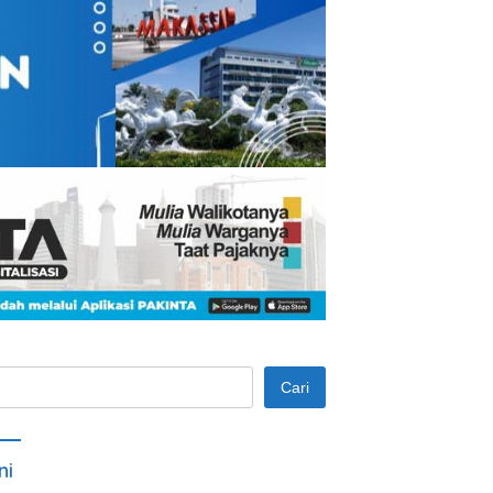
Cari
ni