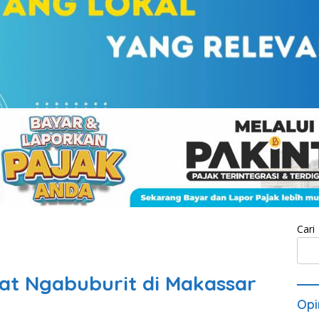
Cari
aat Ngabuburit di Makassar
Opi