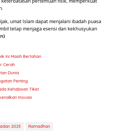
ah keterbatasan pertemuan fisik, memperkuat
n.
jak, umat Islam dapat menjalani ibadah puasa
ambil tetap menjaga esensi dan kekhusyukan
in)
ik Ini Masih Bertahan
ar Cerah
atan Dunia
ngatan Penting
da Kehabisan Tiket
kenalkan Inovasi
adan 2025
Ramadhan