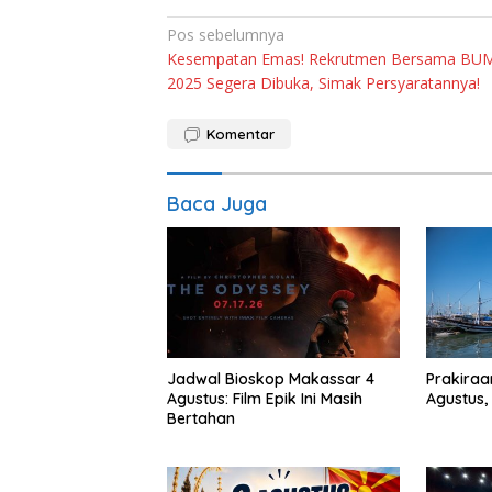
Navigasi
Pos sebelumnya
Kesempatan Emas! Rekrutmen Bersama BU
pos
2025 Segera Dibuka, Simak Persyaratannya!
Komentar
Baca Juga
Jadwal Bioskop Makassar 4
Prakiraan
Agustus: Film Epik Ini Masih
Agustus,
Bertahan