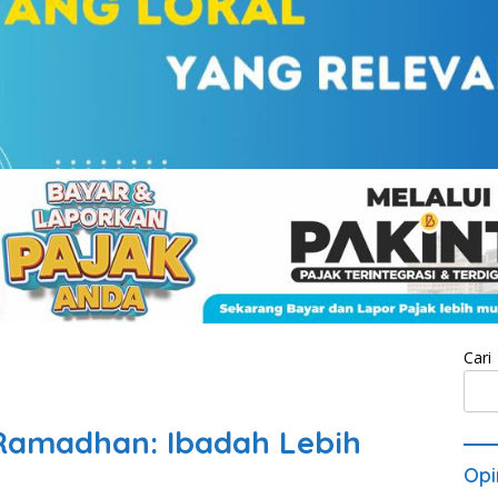
Cari
 Ramadhan: Ibadah Lebih
Opi