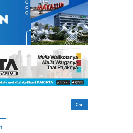
Cari
ni