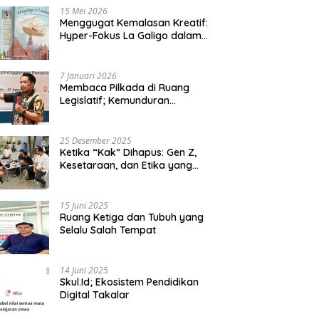
15 Mei 2026
Menggugat Kemalasan Kreatif:
Hyper-Fokus La Galigo dalam
Sastra Kontemporer
7 Januari 2026
Membaca Pilkada di Ruang
Legislatif; Kemunduran
Demokrasi Lokal dan Erosi
Kedaulatan
25 Desember 2025
Ketika “Kak” Dihapus: Gen Z,
Kesetaraan, dan Etika yang
Tersisa di Lembaga Mahasiswa
15 Juni 2025
Ruang Ketiga dan Tubuh yang
Selalu Salah Tempat
14 Juni 2025
Skul.Id; Ekosistem Pendidikan
Digital Takalar