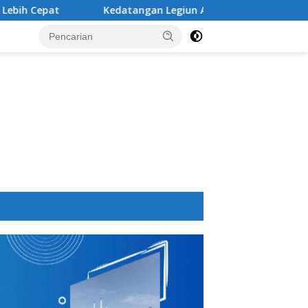
Kedatangan Legiun Asing Baru PSM Makassar Kian Nyata