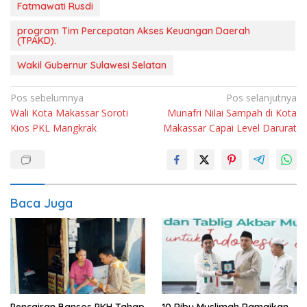
Fatmawati Rusdi
program Tim Percepatan Akses Keuangan Daerah
(TPAKD).
Wakil Gubernur Sulawesi Selatan
Navigasi
Pos sebelumnya
Pos selanjutnya
Wali Kota Makassar Soroti
Munafri Nilai Sampah di Kota
pos
Kios PKL Mangkrak
Makassar Capai Level Darurat
Baca Juga
Pencairan Bansos PKH Tahap
10 Ribu Muslimah Ramaikan