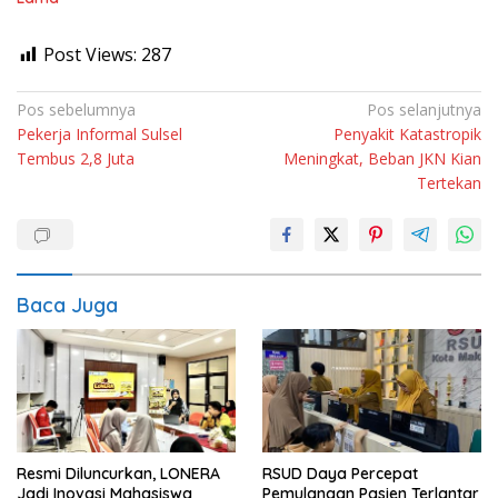
Post Views:
287
Navigasi
Pos sebelumnya
Pos selanjutnya
Pekerja Informal Sulsel
Penyakit Katastropik
pos
Tembus 2,8 Juta
Meningkat, Beban JKN Kian
Tertekan
Baca Juga
Resmi Diluncurkan, LONERA
RSUD Daya Percepat
Jadi Inovasi Mahasiswa
Pemulangan Pasien Terlantar