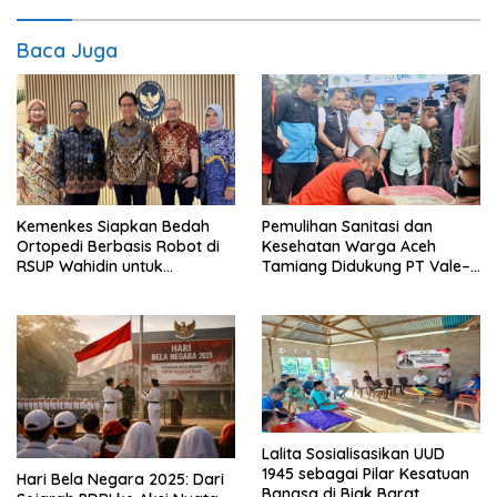
Baca Juga
Kemenkes Siapkan Bedah
Pemulihan Sanitasi dan
Ortopedi Berbasis Robot di
Kesehatan Warga Aceh
RSUP Wahidin untuk
Tamiang Didukung PT Vale–
Tingkatkan Akurasi
Pemkab Luwu Timur
Lalita Sosialisasikan UUD
1945 sebagai Pilar Kesatuan
Hari Bela Negara 2025: Dari
Bangsa di Biak Barat