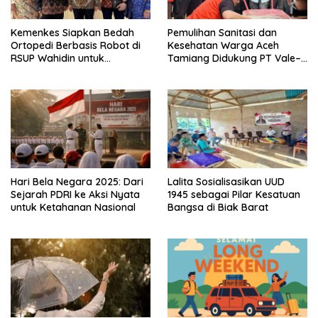
Kemenkes Siapkan Bedah
Pemulihan Sanitasi dan
Ortopedi Berbasis Robot di
Kesehatan Warga Aceh
RSUP Wahidin untuk
Tamiang Didukung PT Vale–
Tingkatkan Akurasi
Pemkab Luwu Timur
Hari Bela Negara 2025: Dari
Lalita Sosialisasikan UUD
Sejarah PDRI ke Aksi Nyata
1945 sebagai Pilar Kesatuan
untuk Ketahanan Nasional
Bangsa di Biak Barat