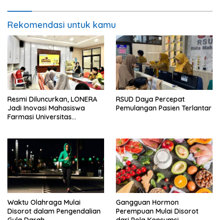
Rekomendasi untuk kamu
Resmi Diluncurkan, LONERA
RSUD Daya Percepat
Jadi Inovasi Mahasiswa
Pemulangan Pasien Terlantar
Farmasi Universitas
Hasanuddin untuk mengatasi
Bau Sepatu
Waktu Olahraga Mulai
Gangguan Hormon
Disorot dalam Pengendalian
Perempuan Mulai Disorot
Gula Darah
dari Pola Konsumsi