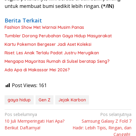
untuk membuat bumi sedikit lebih ringan.
(*/IN)
Berita Terkait
Fashion Show Met Warnai Musim Panas
Tumbler Dorong Perubahan Gaya Hidup Masyarakat
Kartu Pokemon Bergeser Jadi Aset Koleksi
Riset: Les Anak Terlalu Padat Justru Merugikan
Mengapa Mayoritas Rumah di Sulsel beratap Seng?
Ada Apa di Makassar Mei 2026?
Post Views:
161
gaya hidup
Gen Z
Jejak Karbon
Navigasi
Pos sebelumnya
Pos selanjutnya
10 Juli Memperingati Hari Apa?
Samsung Galaxy Z Fold 7
pos
Berikut Daftarnya!
Hadir: Lebih Tipis, Ringan, dan
Canggih!