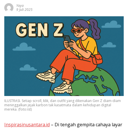
Yaya
9 Juli 2025
ILUSTRASI. Setiap scroll, klik, dan outfit yang dikenakan Gen Z diam-diam
meninggalkan jejak karbon tak kasatmata dalam kehidupan digital
mereka. (foto:ist)
Inspirasinusantara.id
– Di tengah gempita cahaya layar