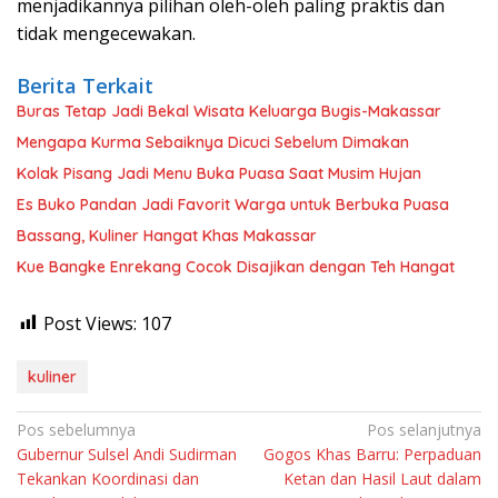
menjadikannya pilihan oleh-oleh paling praktis dan
tidak mengecewakan.
Berita Terkait
Buras Tetap Jadi Bekal Wisata Keluarga Bugis-Makassar
Mengapa Kurma Sebaiknya Dicuci Sebelum Dimakan
Kolak Pisang Jadi Menu Buka Puasa Saat Musim Hujan
Es Buko Pandan Jadi Favorit Warga untuk Berbuka Puasa
Bassang, Kuliner Hangat Khas Makassar
Kue Bangke Enrekang Cocok Disajikan dengan Teh Hangat
Post Views:
107
kuliner
Navigasi
Pos sebelumnya
Pos selanjutnya
Gubernur Sulsel Andi Sudirman
Gogos Khas Barru: Perpaduan
pos
Tekankan Koordinasi dan
Ketan dan Hasil Laut dalam