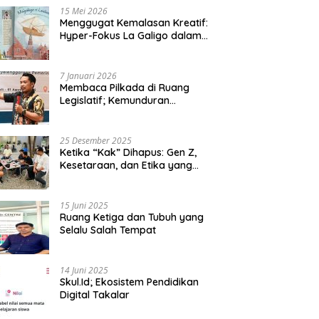
15 Mei 2026
Menggugat Kemalasan Kreatif:
Hyper-Fokus La Galigo dalam
Sastra Kontemporer
7 Januari 2026
Membaca Pilkada di Ruang
Legislatif; Kemunduran
Demokrasi Lokal dan Erosi
Kedaulatan
25 Desember 2025
Ketika “Kak” Dihapus: Gen Z,
Kesetaraan, dan Etika yang
Tersisa di Lembaga Mahasiswa
15 Juni 2025
Ruang Ketiga dan Tubuh yang
Selalu Salah Tempat
14 Juni 2025
Skul.Id; Ekosistem Pendidikan
Digital Takalar