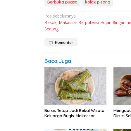
Berbuka puasa
kolak pisang
Navigasi
Pos sebelumnya
Besok, Makassar Berpotensi Hujan Ringan hi
pos
Sedang
Komentar
Baca Juga
Buras Tetap Jadi Bekal Wisata
Mengapa
Keluarga Bugis-Makassar
Dicuci S