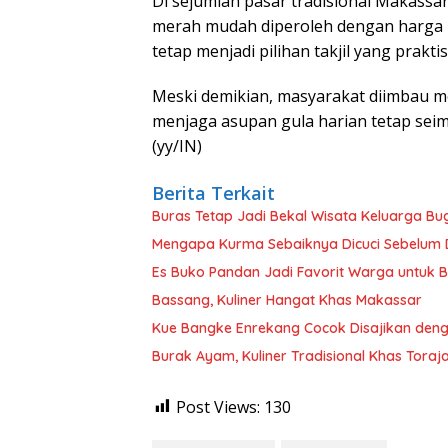
Di sejumlah pasar tradisional Makassa
merah mudah diperoleh dengan harga rel
tetap menjadi pilihan takjil yang prak
Meski demikian, masyarakat diimbau m
menjaga asupan gula harian tetap se
(yy/IN)
Berita Terkait
Buras Tetap Jadi Bekal Wisata Keluarga Bu
Mengapa Kurma Sebaiknya Dicuci Sebelum
Es Buko Pandan Jadi Favorit Warga untuk 
Bassang, Kuliner Hangat Khas Makassar
Kue Bangke Enrekang Cocok Disajikan den
Burak Ayam, Kuliner Tradisional Khas Toraj
Post Views:
130