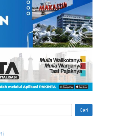
Cari
ni