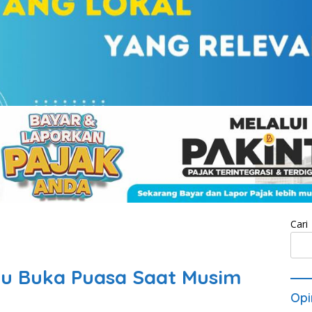
Cari
nu Buka Puasa Saat Musim
Opi