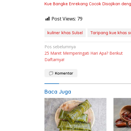
Kue Bangke Enrekang Cocok Disajikan den
Post Views:
79
kuliner khas Sulsel
Taripang kue khas su
Navigasi
Pos sebelumnya
25 Maret Memperingati Hari Apa? Berikut
pos
Daftarnya!
Komentar
Baca Juga