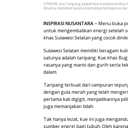
OTENTIK. Kue Taripang adalah kue tradisional khas S
dinamai demikian karena bentuknya terinspirasi dari
INSPIRASI NUSANTARA –
Menu buka pua
untuk mengembalikan energi setelah se
khas Sulawesi Selatan yang cocok dinik
Sulawesi Selatan memiliki beragam kul
satunya adalah taripang. Kue khas Bugi
rasanya yang manis dan gurih serta tek
dalam.
Taripang terbuat dari campuran tepung
dengan gula merah yang telah mengerin
pertama kali digigit, menjadikannya pi
juga memanjakan lidah.
Tak hanya lezat, kue ini juga mengand
sumber energi bagi tubuh. Oleh karena 