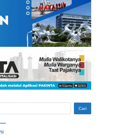
Cari
ni