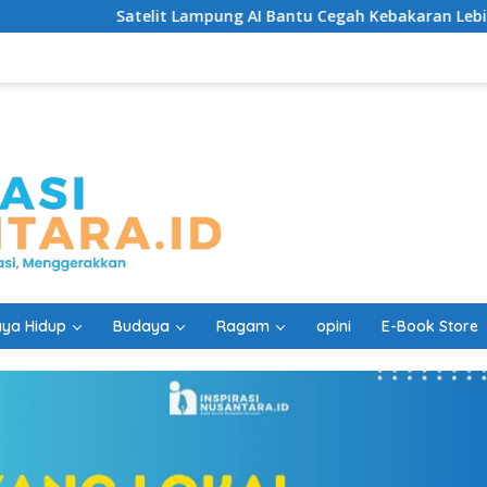
it Lampung AI Bantu Cegah Kebakaran Lebih Cepat
Ked
ya Hidup
Budaya
Ragam
opini
E-Book Store