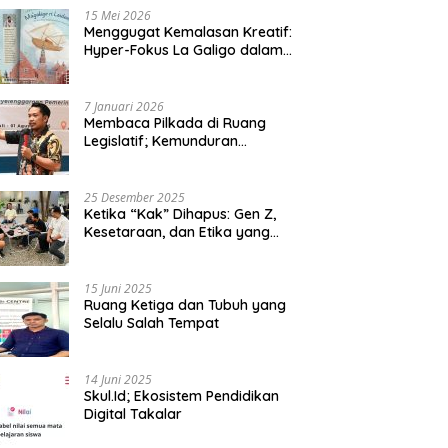
15 Mei 2026
Menggugat Kemalasan Kreatif:
Hyper-Fokus La Galigo dalam
Sastra Kontemporer
7 Januari 2026
Membaca Pilkada di Ruang
Legislatif; Kemunduran
Demokrasi Lokal dan Erosi
Kedaulatan
25 Desember 2025
Ketika “Kak” Dihapus: Gen Z,
Kesetaraan, dan Etika yang
Tersisa di Lembaga Mahasiswa
15 Juni 2025
Ruang Ketiga dan Tubuh yang
Selalu Salah Tempat
14 Juni 2025
Skul.Id; Ekosistem Pendidikan
Digital Takalar