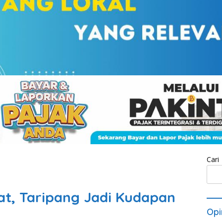
Cari
t, Taripang Jadi Kudapan
Opi