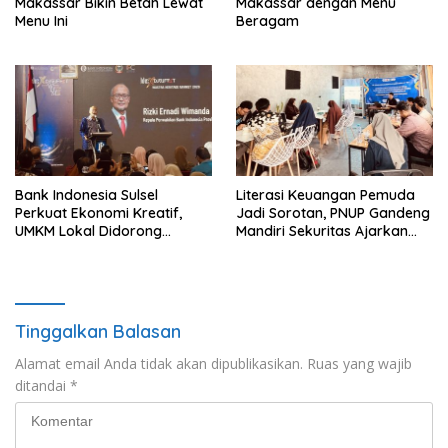
Makassar Bikin Betah Lewat
Makassar dengan Menu
Menu Ini
Beragam
Bank Indonesia Sulsel
Literasi Keuangan Pemuda
Perkuat Ekonomi Kreatif,
Jadi Sorotan, PNUP Gandeng
UMKM Lokal Didorong
Mandiri Sekuritas Ajarkan
Tembus Pasar Lebih Luas
Investasi Berbasis
Fundamental
Tinggalkan Balasan
Alamat email Anda tidak akan dipublikasikan.
Ruas yang wajib
ditandai
*