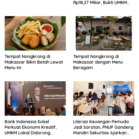
Rp18,27 Miliar, Bukti UMKM
Sulsel Kian Siap Naik Kelas
Tempat Nongkrong di
Tempat Nongkrong di
Makassar Bikin Betah Lewat
Makassar dengan Menu
Menu Ini
Beragam
Bank Indonesia Sulsel
Literasi Keuangan Pemuda
Perkuat Ekonomi Kreatif,
Jadi Sorotan, PNUP Gandeng
UMKM Lokal Didorong
Mandiri Sekuritas Ajarkan
Tembus Pasar Lebih Luas
Investasi Berbasis