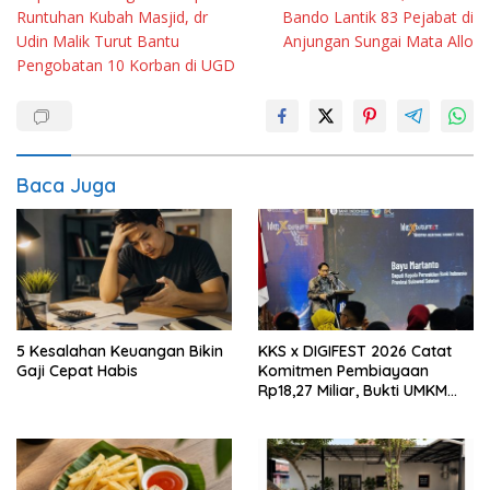
pos
Runtuhan Kubah Masjid, dr
Bando Lantik 83 Pejabat di
Udin Malik Turut Bantu
Anjungan Sungai Mata Allo
Pengobatan 10 Korban di UGD
Baca Juga
5 Kesalahan Keuangan Bikin
KKS x DIGIFEST 2026 Catat
Gaji Cepat Habis
Komitmen Pembiayaan
Rp18,27 Miliar, Bukti UMKM
Sulsel Kian Siap Naik Kelas