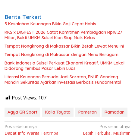
Berita Terkait
5 Kesalahan Keuangan Bikin Gaji Cepat Habis
KKS x DIGIFEST 2026 Catat Komitmen Pembiayaan Rp18,27
Miliar, Bukti UMKM Sulsel Kian Siap Naik Kelas
Tempat Nongkrong di Makassar Bikin Betah Lewat Menu Ini
Tempat Nongkrong di Makassar dengan Menu Beragam
Bank Indonesia Sulsel Perkuat Ekonomi Kreatif, UMKM Lokal
Didorong Tembus Pasar Lebih Luas
Literasi Keuangan Pemuda Jadi Sorotan, PNUP Gandeng
Mandiri Sekuritas Ajarkan Investasi Berbasis Fundamental
Post Views:
107
Agya GR Sport
Kalla Toyota
Pameran
Ramadan
Navigasi
Pos sebelumnya
Pos selanjutnya
Dapat Info Warga Tertimpa
Lebih Terbuka, Muslimin