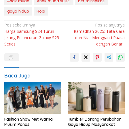
Anak muda
Anak muda sulsel
Beritainspirasi
gaya hidup
Hobi
Navigasi
Pos sebelumnya
Pos selanjutnya
Harga Samsung S24 Turun
Ramadhan 2025: Tata Cara
pos
Jelang Peluncuran Galaxy S25
dan Niat Mengganti Puasa
Series
dengan Benar
Baca Juga
Fashion Show Met Warnai
Tumbler Dorong Perubahan
Musim Panas
Gaya Hidup Masyarakat