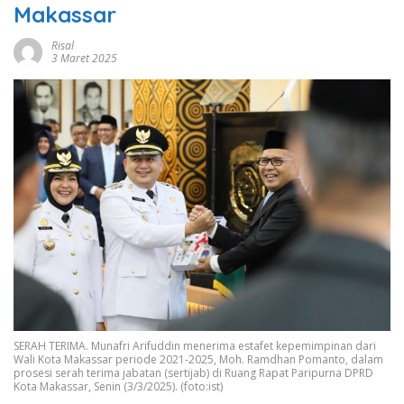
Makassar
Risal
3 Maret 2025
SERAH TERIMA. Munafri Arifuddin menerima estafet kepemimpinan dari
Wali Kota Makassar periode 2021-2025, Moh. Ramdhan Pomanto, dalam
prosesi serah terima jabatan (sertijab) di Ruang Rapat Paripurna DPRD
Kota Makassar, Senin (3/3/2025). (foto:ist)