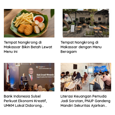
Sulsel Kian Siap Naik Kelas
Tempat Nongkrong di
Tempat Nongkrong di
Makassar Bikin Betah Lewat
Makassar dengan Menu
Menu Ini
Beragam
Bank Indonesia Sulsel
Literasi Keuangan Pemuda
Perkuat Ekonomi Kreatif,
Jadi Sorotan, PNUP Gandeng
UMKM Lokal Didorong
Mandiri Sekuritas Ajarkan
Tembus Pasar Lebih Luas
Investasi Berbasis
Fundamental