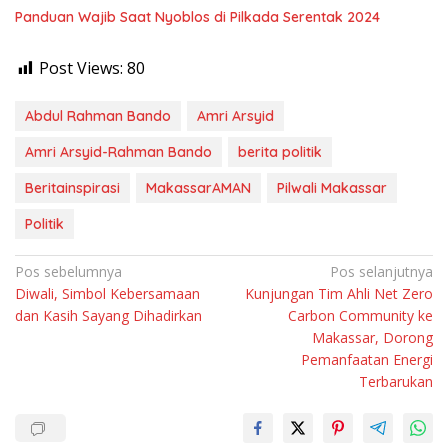
Panduan Wajib Saat Nyoblos di Pilkada Serentak 2024
Post Views:
80
Abdul Rahman Bando
Amri Arsyid
Amri Arsyid-Rahman Bando
berita politik
Beritainspirasi
MakassarAMAN
Pilwali Makassar
Politik
Navigasi
Pos sebelumnya
Pos selanjutnya
Diwali, Simbol Kebersamaan
Kunjungan Tim Ahli Net Zero
pos
dan Kasih Sayang Dihadirkan
Carbon Community ke
Makassar, Dorong
Pemanfaatan Energi
Terbarukan