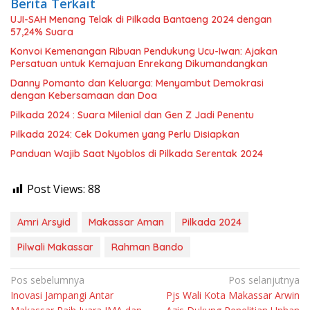
Berita Terkait
UJI-SAH Menang Telak di Pilkada Bantaeng 2024 dengan
57,24% Suara
Konvoi Kemenangan Ribuan Pendukung Ucu-Iwan: Ajakan
Persatuan untuk Kemajuan Enrekang Dikumandangkan
Danny Pomanto dan Keluarga: Menyambut Demokrasi
dengan Kebersamaan dan Doa
Pilkada 2024 : Suara Milenial dan Gen Z Jadi Penentu
Pilkada 2024: Cek Dokumen yang Perlu Disiapkan
Panduan Wajib Saat Nyoblos di Pilkada Serentak 2024
Post Views:
88
Amri Arsyid
Makassar Aman
Pilkada 2024
Pilwali Makassar
Rahman Bando
Navigasi
Pos sebelumnya
Pos selanjutnya
Inovasi Jampangi Antar
Pjs Wali Kota Makassar Arwin
pos