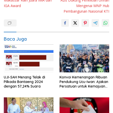
Makassar Raih Juara IMA dan
Azis Dukung Penelitian Unhan
IGA Award
Mengenai MNP Hub
Pembangunan Nasional KTI
Baca Juga
UJI-SAH Menang Telak di
Konvoi Kemenangan Ribuan
Pilkada Bantaeng 2024
Pendukung Ucu-Iwan: Ajakan
dengan 57,24% Suara
Persatuan untuk Kemajuan
Enrekang Dikumandangkan