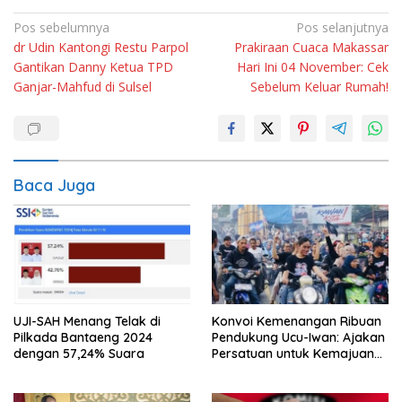
Navigasi
Pos sebelumnya
Pos selanjutnya
dr Udin Kantongi Restu Parpol
Prakiraan Cuaca Makassar
pos
Gantikan Danny Ketua TPD
Hari Ini 04 November: Cek
Ganjar-Mahfud di Sulsel
Sebelum Keluar Rumah!
Baca Juga
UJI-SAH Menang Telak di
Konvoi Kemenangan Ribuan
Pilkada Bantaeng 2024
Pendukung Ucu-Iwan: Ajakan
dengan 57,24% Suara
Persatuan untuk Kemajuan
Enrekang Dikumandangkan