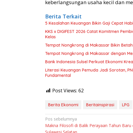
keberlangsungan usaha kecil dan me
Berita Terkait
5 Kesalahan Keuangan Bikin Gaji Cepat Hab
KKS x DIGIFEST 2026 Catat Komitmen Pembiay
Kelas
Tempat Nongkrong di Makassar Bikin Betah 
Tempat Nongkrong di Makassar dengan M
Bank Indonesia Sulsel Perkuat Ekonomi Kre
Literasi Keuangan Pemuda Jadi Sorotan, PN
Fundamental
Post Views:
62
Berita Ekonomi
Beritainspirasi
LPG
Navigasi
Pos sebelumnya
Makna Filosofi di Balik Perayaan Tahun Baru 
pos
Sulawesi Selatan