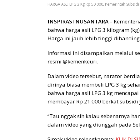
HARGA ASLI LPG 3 Kg Rp 50.000, Pemerintah Subsidi 
INSPIRASI NUSANTARA
– Kementer
bahwa harga asli LPG 3 kilogram (kg
Harga ini jauh lebih tinggi dibandin
Informasi ini disampaikan melalui s
resmi @kemenkeuri.
Dalam video tersebut, narator berd
dirinya biasa membeli LPG 3 kg seh
bahwa harga asli LPG 3 kg mencapai
membayar Rp 21.000 berkat subsidi 
“Tau nggak sih kalau sebenarnya harga
dalam video yang diunggah pada Sel
Simak video selengkapnya:
KLIK DI SI