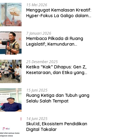
15 Mei 2026
Menggugat Kemalasan Kreatif:
Hyper-Fokus La Galigo dalam
Sastra Kontemporer
7 Januari 2026
Membaca Pilkada di Ruang
Legislatif; Kemunduran
Demokrasi Lokal dan Erosi
Kedaulatan
25 Desember 2025
Ketika “Kak” Dihapus: Gen Z,
Kesetaraan, dan Etika yang
Tersisa di Lembaga Mahasiswa
15 Juni 2025
Ruang Ketiga dan Tubuh yang
Selalu Salah Tempat
14 Juni 2025
Skul.Id; Ekosistem Pendidikan
Digital Takalar