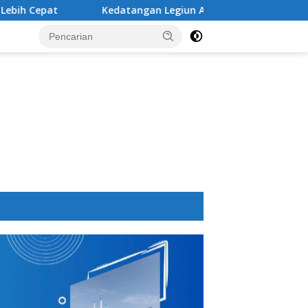
Kedatangan Legiun Asing Baru PSM Makassar Kian Nyata