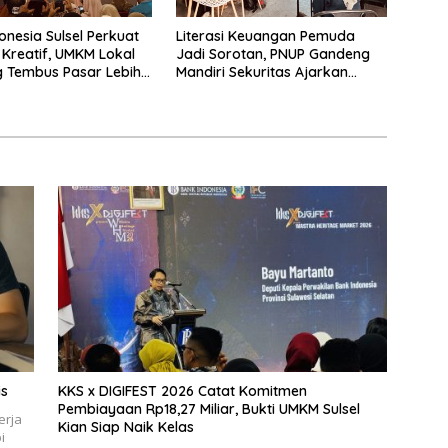
onesia Sulsel Perkuat
Literasi Keuangan Pemuda
Kreatif, UMKM Lokal
Jadi Sorotan, PNUP Gandeng
 Tembus Pasar Lebih
Mandiri Sekuritas Ajarkan
Investasi Berbasis Fundamental
is
KKS x DIGIFEST 2026 Catat Komitmen
Pembiayaan Rp18,27 Miliar, Bukti UMKM Sulsel
erja
Kian Siap Naik Kelas
i