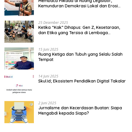
Membaca Pilkada di Ruang Legislatif;
Kemunduran Demokrasi Lokal dan Erosi
Kedaulatan
25 Desember 2025
Ketika “Kak” Dihapus: Gen Z, Kesetaraan,
dan Etika yang Tersisa di Lembaga
Mahasiswa
15 Juni 2025
Ruang Ketiga dan Tubuh yang Selalu Salah
Tempat
14 Juni 2025
Skul.Id; Ekosistem Pendidikan Digital Takalar
2 Juni 2025
Jurnalisme dan Kecerdasan Buatan: Siapa
Mengabdi kepada Siapa?