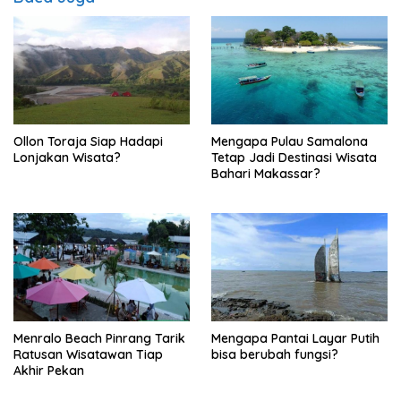
Ollon Toraja Siap Hadapi
Mengapa Pulau Samalona
Lonjakan Wisata?
Tetap Jadi Destinasi Wisata
Bahari Makassar?
Menralo Beach Pinrang Tarik
Mengapa Pantai Layar Putih
Ratusan Wisatawan Tiap
bisa berubah fungsi?
Akhir Pekan