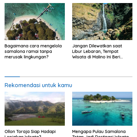
Bagaimana cara mengelola
Jangan Dilewatkan saat
samalona ramai tanpa
Libur Lebaran, Tempat
merusak lingkungan?
Wisata di Malino Ini Beri
Banyak Kenyaman
Rekomendasi untuk kamu
Ollon Toraja Siap Hadapi
Mengapa Pulau Samalona
Lonjakan Wisata?
Tetap Jadi Destinasi Wisata