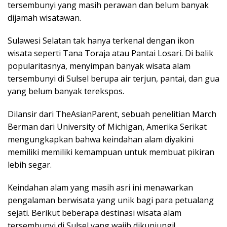
tersembunyi yang masih perawan dan belum banyak
dijamah wisatawan.
Sulawesi Selatan tak hanya terkenal dengan ikon
wisata seperti Tana Toraja atau Pantai Losari. Di balik
popularitasnya, menyimpan banyak wisata alam
tersembunyi di Sulsel berupa air terjun, pantai, dan gua
yang belum banyak terekspos.
Dilansir dari TheAsianParent, sebuah penelitian March
Berman dari University of Michigan, Amerika Serikat
mengungkapkan bahwa keindahan alam diyakini
memiliki memiliki kemampuan untuk membuat pikiran
lebih segar.
Keindahan alam yang masih asri ini menawarkan
pengalaman berwisata yang unik bagi para petualang
sejati. Berikut beberapa destinasi wisata alam
tersembunyi di Sulsel yang wajib dikunjungi!