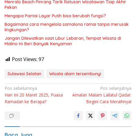
Menralo Beach Pinrang Tarik Ratusan Wisatawan Tiap Akhir
Pekan
Mengapa Pantai Layar Putih bisa berubah fungsi?
Bagaimana cara mengelola samalona ramai tanpa merusak
lingkungan?
Jangan Dilewatkan saat Libur Lebaran, Tempat Wisata di
Malino Ini Beri Banyak Kenyaman
Post Views:
97
Sulawesi Selatan
Wisata alam tersembunyi
Navigasi
Pos sebelumnya
Pos selanjutnya
Hari Ini 20 Maret 2025, Puasa
Amalan Malam Lailatul Qadar:
pos
Ramadan ke Berapa?
Begini Cara Meraihnya!
Baca Juga