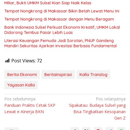
Miliar, Bukti UMKM Sulsel Kian Siap Naik Kelas
Tempat Nongkrong di Makassar Bikin Betah Lewat Menu Ini
Tempat Nongkrong di Makassar dengan Menu Beragam
Bank Indonesia Sulsel Perkuat Ekonomi Kreatif, UMKM Lokal
Didorong Tembus Pasar Lebih Luas
Literasi Keuangan Pemuda Jadi Sorotan, PNUP Gandeng
Mandiri Sekuritas Ajarkan Investasi Berbasis Fundamental
Post Views:
72
Berita Ekonomi
Beritainspirasi
Kalla Translog
Yayasan Kalla
Navigasi
Pos sebelumnya
Pos selanjutnya
Panduan Praktis Cetak SKP
Sipakatau: Budaya Sulsel yang
pos
Lewat e-Kinerja BKN
Bisa Tingkatkan Kesopanan
Gen Z