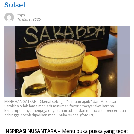
Sulsel
Yaya
16 Maret 2025
MENGHANGATKAN. Dikenal sebagai "ramuan ajaib" dari Makassar,
Sarabba telah lama menjadi minuman favorit masyarakat karena
kemampuannya menjaga daya tahan tubuh dan membantu pencernaan,
sehingga cocok dijadikan menu buka puasa. (foto:ist)
INSPIRASI NUSANTARA –
Menu buka puasa yang tepat