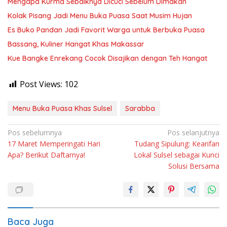
Mengapa Kurma Sebaiknya Dicuci Sebelum Dimakan
Kolak Pisang Jadi Menu Buka Puasa Saat Musim Hujan
Es Buko Pandan Jadi Favorit Warga untuk Berbuka Puasa
Bassang, Kuliner Hangat Khas Makassar
Kue Bangke Enrekang Cocok Disajikan dengan Teh Hangat
Post Views:
102
Menu Buka Puasa Khas Sulsel
Sarabba
Navigasi
Pos sebelumnya
Pos selanjutnya
17 Maret Memperingati Hari
Tudang Sipulung: Kearifan
pos
Apa? Berikut Daftarnya!
Lokal Sulsel sebagai Kunci
Solusi Bersama
Baca Juga