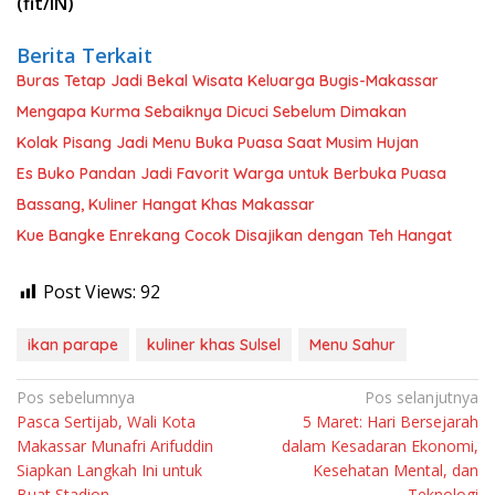
(fit/IN)
Berita Terkait
Buras Tetap Jadi Bekal Wisata Keluarga Bugis-Makassar
Mengapa Kurma Sebaiknya Dicuci Sebelum Dimakan
Kolak Pisang Jadi Menu Buka Puasa Saat Musim Hujan
Es Buko Pandan Jadi Favorit Warga untuk Berbuka Puasa
Bassang, Kuliner Hangat Khas Makassar
Kue Bangke Enrekang Cocok Disajikan dengan Teh Hangat
Post Views:
92
ikan parape
kuliner khas Sulsel
Menu Sahur
Navigasi
Pos sebelumnya
Pos selanjutnya
Pasca Sertijab, Wali Kota
5 Maret: Hari Bersejarah
pos
Makassar Munafri Arifuddin
dalam Kesadaran Ekonomi,
Siapkan Langkah Ini untuk
Kesehatan Mental, dan
Buat Stadion
Teknologi