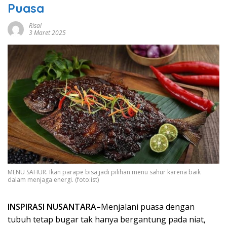
Puasa
Risal
3 Maret 2025
MENU SAHUR. Ikan parape bisa jadi pilihan menu sahur karena baik
dalam menjaga energi. (foto:ist)
INSPIRASI NUSANTARA–
Menjalani puasa dengan
tubuh tetap bugar tak hanya bergantung pada niat,